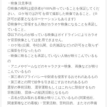
・映像 注意事項
①映像の権利は提供者が100%持っていることを保証してくだ
さい。 ロケ地では許可 を得て撮影した映像であること。 (※
許可が必要となるローケーションもあります)
②映像中に登場する人物がカラオケ映像になることを承諾し
ていること。
③以下のものが移っている映像はガイドラインによりカラオ
ケ背景映像としては使 用できません。
・ロケ地 (公園、寺社仏閣、公共施設など) の許可をと取らず
に撮影を行なったもの
・映像に映ることを承諾していない人物が映りこんでいるも
の
・アニメやゲームなどのキャラクター映像、 画像などが映り
こんでいるもの
・第三者のプライバシーや財産を侵害するおそれのあるもの
・第三者との間で紛争を引き起こすおそれのあるもの
選挙の事前活動、 選挙運動もしくはこれらに類似するもの
宗教活動、 団体への勧誘活動となるもの
・店名が読み取れる看板が映りこんでいるもの (同業他社、
関連業種などの看板) ・営業活動、営利目的、 またその準備