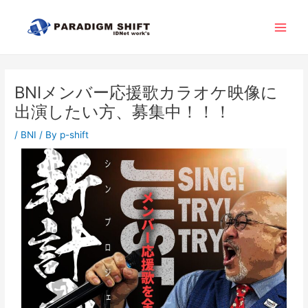
内
Post
Main
容
navigation
Men
を
ス
キ
ッ
BNIメンバー応援歌カラオケ映像に
プ
出演したい方、募集中！！！
/
BNI
/ By
p-shift